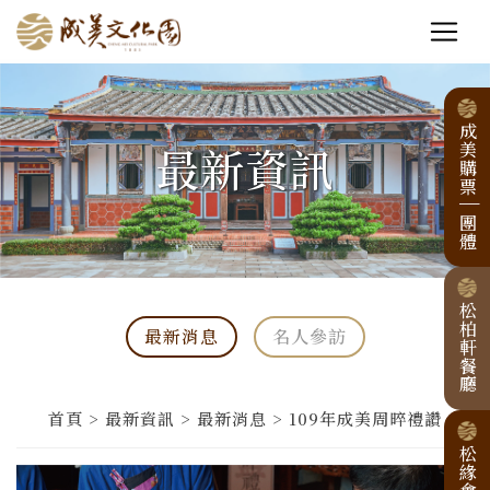
成美購票
最新資訊
|
團體
松柏軒餐廳
最新消息
名人參訪
首頁 > 最新資訊 > 最新消息 > 109年成美周晬禮讚
松緣會館