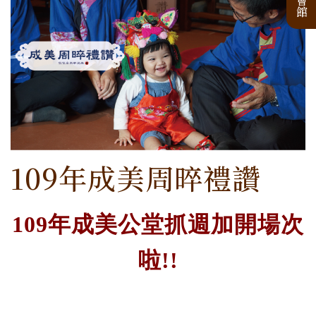
109年成美周晬禮讚
109年成美公堂抓週加開場次
啦!!