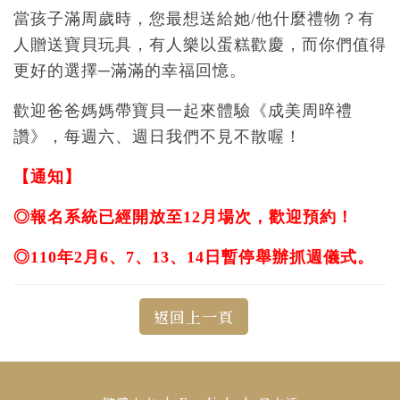
當孩子滿周歲時，您最想送給她/他什麼禮物？有
人贈送寶貝玩具，有人樂以蛋糕歡慶，而你們值得
更好的選擇─滿滿的幸福回憶。
歡迎爸爸媽媽帶寶貝一起來體驗
《
成美周晬禮
讚》，
每週六、週日
我們不見不散喔！
【通知】
◎報名系統已經開放至12
月場次
，歡迎預約！
◎110年2月6、7、13、14日暫停舉辦抓週儀式。
返回上一頁