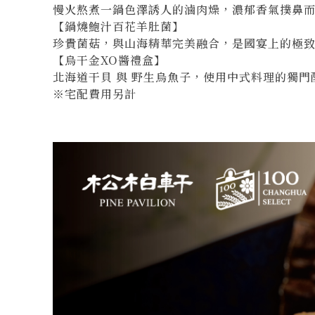
慢火熬煮一鍋色澤誘人的滷肉燥，濃郁香氣撲鼻
【鍋燒鮑汁百花羊肚菌】
珍貴菌菇，與山海精華完美融合，是國宴上的極
【烏干金XO醬禮盒】
北海道干貝
與
野生烏魚子
，使用中式料理的獨門
※宅配費用另計