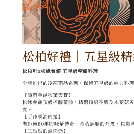
松柏好禮｜五星級精
松柏軒x松緣會館 五星級精緻料理
全新推出的
冷凍商品系列
，保留五星級的經典料
【譚廚金湯物華天寶】
松緣會館頂級招牌菜餚，精選頂級花膠及木花菇
宴。
【手作網油肉捲】
老師傅80年的味蕾傳奇，金黃酥脆的外皮，包裹
【二姑姑的滷肉燥】