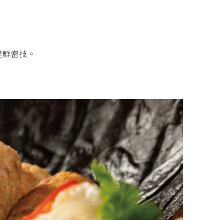
提鮮密技。