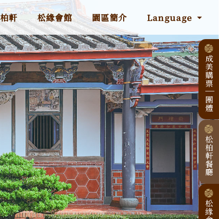
松柏軒
松緣會館
園區簡介
Language
成美購票
|
團體
松柏軒餐廳
松緣會館