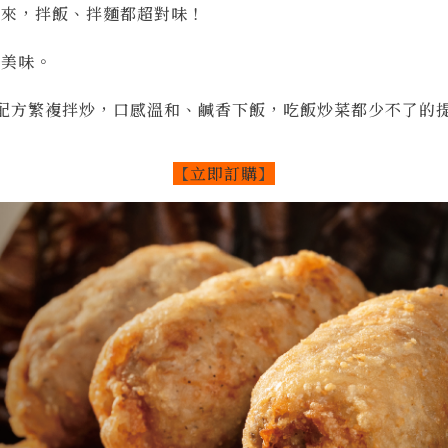
而來，拌飯、拌麵都超對味！
致美味。
配方繁複拌炒，口感溫和、鹹香下飯，吃飯炒菜都少不了的
【
立即訂購
】