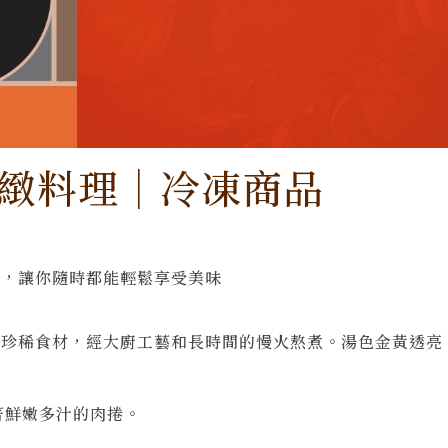
緻料理｜冷凍商品
理，讓你隨時都能輕鬆享受美味
等珍稀食材，經大廚工藝和長時間的慢火熬煮。湯色金黃透亮
著鮮嫩多汁的肉捲。