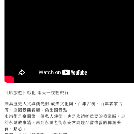
《哈旅遊》彰化 兩天一夜輕旅行
兼具歷史人文與觀光的
成美文化園
，
百年古樹、百年客家古
厝、庭園景觀餐廳、偽出國景點
永靖街是臺灣第一個私人建街，也是永靖鄉重要的商業區，走
訪永靖故事牆，再到永靖老街永安宮周邊品嘗懷舊的傳統美
食、點心。