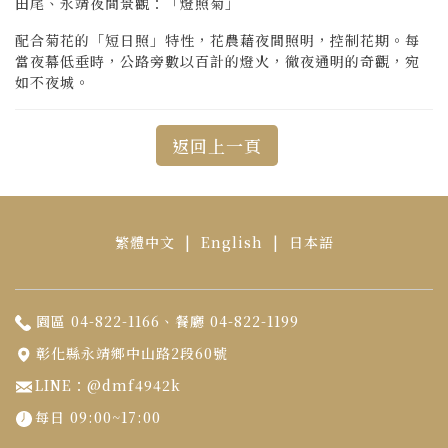
田尾、永靖夜間景觀：「燈照菊」
配合菊花的「短日照」特性，花農藉夜間照明，控制花期。每
當夜幕低垂時，公路旁數以百計的燈火，徹夜通明的奇觀，宛
如不夜城。
返回上一頁
繁體中文
|
English
|
日本語
園區 04-822-1166、餐廳 04-822-1199
彰化縣永靖鄉中山路2段60號
LINE：@dmf4942k
每日 09:00~17:00