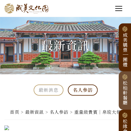
成美購票
最新資訊
|
團體
松柏軒餐廳
最新消息
名人參訪
首頁 > 最新資訊 > 名人參訪 > 重量級貴賓｜帛琉大使
松緣會館