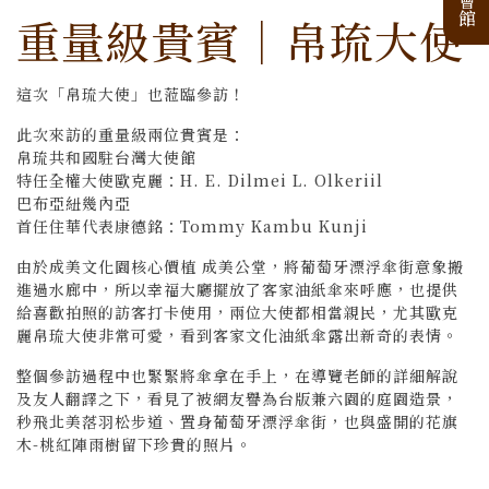
重量級貴賓｜帛琉大使
這次「帛琉大使」也蒞臨參訪！
此次來訪的重量級兩位貴賓是：
帛琉共和國駐台灣大使館
特任全權大使歐克麗：H. E. Dilmei L. Olkeriil
巴布亞紐幾內亞
首任住華代表康德銘：Tommy Kambu Kunji
由於成美文化園核心價植
成美公堂，
將葡萄牙漂浮傘街意象搬
進過水廊中，所以幸福大廳擺放了客家油紙傘來呼應，也提供
給喜歡拍照的訪客打卡使用，兩位大使都相當親民，尤其歐克
麗帛琉大使非常可愛，看到客家文化油紙傘露出新奇的表情。
整個參訪過程中也緊緊將傘拿在手上，在導覽老師的詳細解說
及友人翻譯之下，看見了被網友譽為台版兼六園的庭園造景，
秒飛北美落羽松步道、置身葡萄牙漂浮傘街，也與盛開的花旗
木-桃紅陣雨樹留下珍貴的照片。