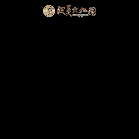
成美購票
|
團體
松柏軒餐廳
松緣會館